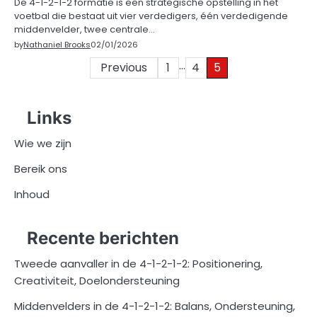
De 4-1-2-1-2 formatie is een strategische opstelling in het
voetbal die bestaat uit vier verdedigers, één verdedigende
middenvelder, twee centrale…
by
Nathaniel Brooks
02/01/2026
…
Posts
Previous
1
4
5
pagination
Links
Wie we zijn
Bereik ons
Inhoud
Recente berichten
Tweede aanvaller in de 4-1-2-1-2: Positionering,
Creativiteit, Doelondersteuning
Middenvelders in de 4-1-2-1-2: Balans, Ondersteuning,